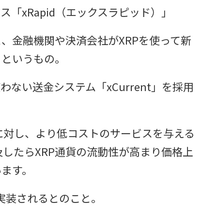
ビス
「xRapid（エックスラピッド）」
と、金融機関や決済会社が
XRPを使って
新
るというもの。
わない送金システム「xCurrent」を採用
銀行に対し、より低コストのサービスを与える
普及したらXRP通貨の流動性が高まり価格上
います。
実装されるとのこと。