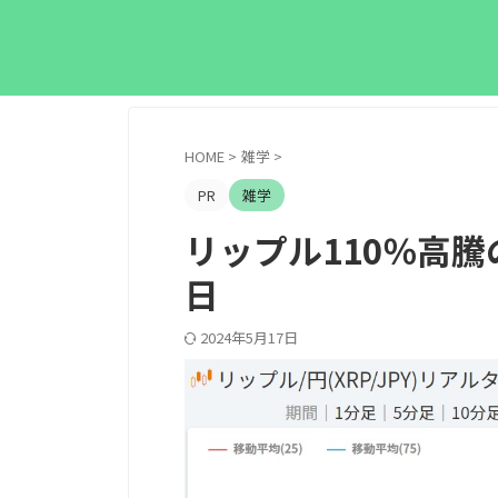
HOME
>
雑学
>
PR
雑学
リップル110％高騰の
日
2024年5月17日