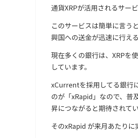
通貨XRPが活用されるサー
このサービスは簡単に言う
興国への送金が迅速に行え
現在多くの銀行は、XRPを使
しています。
xCurrentを採用してる
のが「xRapid」なので、
昇につながると期待されて
そのxRapid が
来月
あたりに