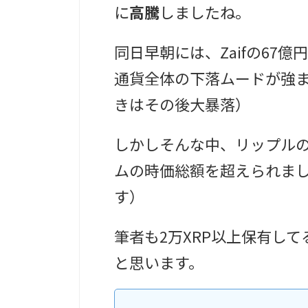
に
高騰
しましたね。
同日早朝には、Zaifの67
通貨全体の下落ムードが強
きはその後大暴落）
しかしそんな中、リップル
ムの時価総額を超えられました
す）
筆者も2万XRP以上保有し
と思います。