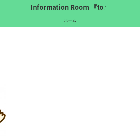
Information Room 『to』
ホーム