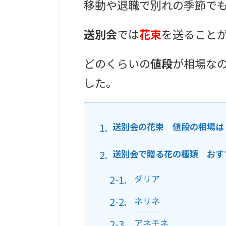
移動や退職で別れの季節で
送別会
では
花束
を送ること
どのくらいの
値段
が相場な
した。
送別会の花束 値段の相場は
送別会で贈る花の種類 おす
ダリア
ネリネ
アネモネ