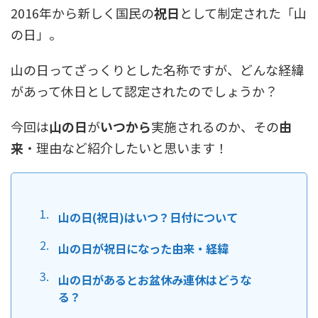
2016年から新しく
国民の
祝日
として制定された
「
山
の日
」
。
山の日ってざっくりとした名称ですが、どんな経緯
があって休日として認定されたのでしょうか？
今回は
山の日
が
いつから
実施されるのか、その
由
来
・理由
など紹介したいと思います！
山の日(祝日)はいつ？日付について
山の日が祝日になった由来・経緯
山の日があるとお盆休み連休はどうな
る？