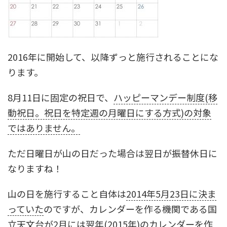
2016年に開始して、以降ずっと施行されることにな
ります。
8月11日に
固定の祝日
で、
ハッピーマンデー制度(移
動祝日。祝日を特定週の月曜日にする方式)の対象
ではありません。
ただ
日曜日が山の日だった場合は翌日が
振替休日
に
なりますね！
山の日を施行すること自体は
2014年5月23日に決ま
っていた
のですが、カレンダーを作る機関である
国
立天文台
が2月には翌年(2015年)のカレンダーを作