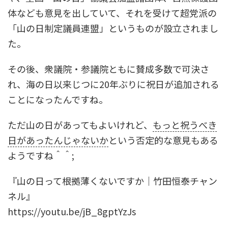
体なども意見を出していて、それを受けて
超党派
の
「山の日制定議員連盟」
というものが設立されまし
た。
その後、衆議院・参議院ともに賛成多数で可決さ
れ、
海の日
以来じつに
20年ぶりに祝日が追加
される
ことになったんですね。
ただ山の日があってもよいけれど、
もっと祝うべき
日があったんじゃないか
という否定的な意見もある
ようですね＾＾;
『山の日って根拠薄くないですか｜竹田恒泰チャン
ネル』
https://youtu.be/jB_8gptYzJs