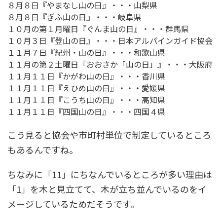
８月８日『やまなし山の日』
・・・山梨県
８月８日『ぎふ山の日』
・・・岐阜県
１０月
の
第１月曜日『ぐんま山の日』
・・・群馬県
１０月３日『登山の日』
・・・日本アルパインガイド協会
１１月７日『紀州・山の日』
・・・和歌山県
１１月
の
第２土曜日『おおさか「山の日」』
・・・大阪府
１１月１１日『かがわ山の日』
・・・香川県
１１月１１日『えひめ山の日』
・・・愛媛県
１１月１１日『こうち山の日』
・・・高知県
１１月１１日『四国山の日』
・・・四国４県
こう見ると協会や市町村単位で制定しているところ
もあるんですね。
ちなみに「11」にちなんでいるところが多い理由は
「1」を木と見立てて、木が立ち並んでいるのをイ
メージしているためだそうです。