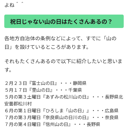
よね＾＾
祝日じゃない山の日はたくさんあるの？
各地方自治体の条例などによって、
すでに「山の
日」を設けているところがあります
。
それもたくさんあるので以下に紹介したいと思いま
す。
２月２３日『富士山の日』
・・・静岡県
５月１７日『里山の日』
・・・千葉県
５月
の
第３土曜日『あずみの松川山の日』
・・・長野県北
安曇郡松川村
６月
の
第１日曜日『ひろしま「山の日」』
・・・広島県
７月
の
第３月曜日『奈良県山の日川の日』
・・・奈良県
７月
の
第４日曜日『信州山の日』
・・・長野県