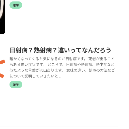
雑学
日射病？熱射病？違いってなんだろう
暖かくなってくると気になるのが日射病です。 死者が出ること
もある怖い症状です。 ところで、日射病や熱射病、熱中症など
似たような言葉が沢山あります。 意味の違い、処置の方法など
について説明していきたいと ...
雑学