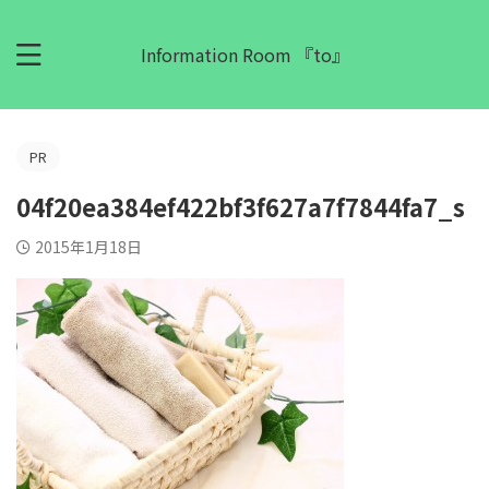
Information Room 『to』
PR
04f20ea384ef422bf3f627a7f7844fa7_s
2015年1月18日