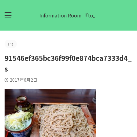
Information Room 『to』
PR
91546ef365bc36f99f0e874bca7333d4_
s
2017年6月2日