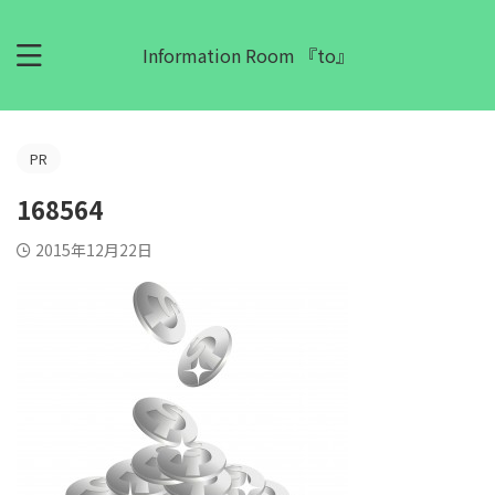
Information Room 『to』
PR
168564
2015年12月22日