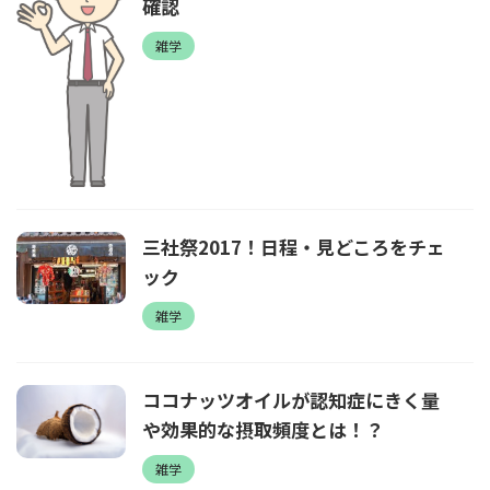
確認
雑学
三社祭2017！日程・見どころをチェ
ック
雑学
ココナッツオイルが認知症にきく量
や効果的な摂取頻度とは！？
雑学